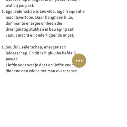
wat bij jou past:
Ego leiderschap is low vibe, lage frequentie
machtsvertoon. Daar hangt een kille,
dominante energie omheen die
dwangmatig stukken in beweging zet
vanuit macht en onderliggende angst.
Soulful Leiderschap, energetisch
leiderschap. En dit is high-vibe liefde &
power!
Liefde voor wat je doet en liefde voor
diegene aan wie je het mag overdragen.
Dus door die persoon, door die leider heen
voel je een voortstuwende kracht en flow
die voelt als een warme veilige deken die je
op verrassende manieren nieuwe gebieden
laat ontdekken. Waardoor je je pure zelf
kan, mag en durft te zijn. Waardoor je
stapje voor stapje jezelf steeds meer in het
licht gaat zetten. En waardoor je als
magnetisch gaat stralen van binnenuit voor