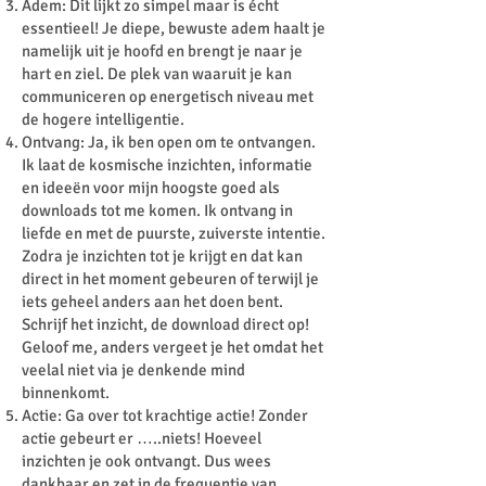
Adem: Dit lijkt zo simpel maar is écht
essentieel! Je diepe, bewuste adem haalt je
namelijk uit je hoofd en brengt je naar je
hart en ziel. De plek van waaruit je kan
communiceren op energetisch niveau met
de hogere intelligentie.
Ontvang: Ja, ik ben open om te ontvangen.
Ik laat de kosmische inzichten, informatie
en ideeën voor mijn hoogste goed als
downloads tot me komen. Ik ontvang in
liefde en met de puurste, zuiverste intentie.
Zodra je inzichten tot je krijgt en dat kan
direct in het moment gebeuren of terwijl je
iets geheel anders aan het doen bent.
Schrijf het inzicht, de download direct op!
Geloof me, anders vergeet je het omdat het
veelal niet via je denkende mind
binnenkomt.
Actie: Ga over tot krachtige actie! Zonder
actie gebeurt er …..niets! Hoeveel
inzichten je ook ontvangt. Dus wees
dankbaar en zet in de frequentie van