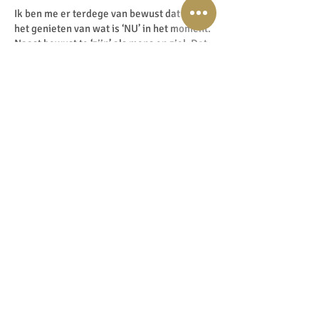
Ik ben me er terdege van bewust dat naast
het genieten van wat is ‘NU’ in het moment.
Naast bewust te ‘zijn’ als mens en ziel. Dat
het ook super waardevol is om tijdwinst te
behalen daar waar mogelijk.
Ik lees bijvoorbeeld luisterboeken op
minimaal 1,5 snelheid. Waarom? Omdat ik
dan meer lees in kortere tijd! Ook met info
video’s, trainingen, podcasts….zo kan je
tijdwinst behalen.
Maar zo kan je ook profiteren van mensen
die al op hoog niveau nu levenstegoed
inzetten en super goed zijn in het
verzilveren en unlocken van hun cheque.
Zij hebben paden bewandeld en
uitgestippeld, die je simpelweg kan en mag
modellen tegen een vooraf bepaalde prijs
en energie-uitwisseling uiteraard. Dus nee,
je gaat ze niet imiteren nee, denk aan de