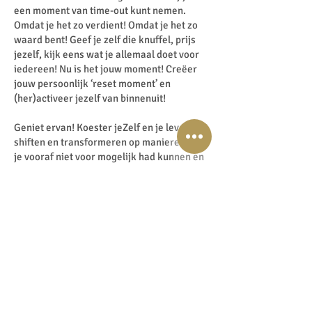
een moment van time-out kunt nemen.
Omdat je het zo verdient! Omdat je het zo
waard bent! Geef je zelf die knuffel, prijs
jezelf, kijk eens wat je allemaal doet voor
iedereen! Nu is het jouw moment! Creëer
jouw persoonlijk ‘reset moment’ en
(her)activeer jezelf van binnenuit!
Geniet ervan! Koester jeZelf en je leven zal
shiften en transformeren op manieren die
je vooraf niet voor mogelijk had kunnen en
durven houden.
Laatste tip: Heb je behoefte aan
transformatieve meditaties? Download dan
mijn Lisette Lucas app. Daar vind je enorm
veel gratis meditaties en oefeningen. Kies
intuïtief wat goed voelt voor jou op dit
moment. Dus voel waar je naartoe wordt
getrokken.