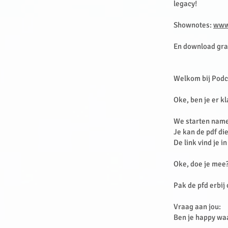
legacy!
Shownotes:
www
En download grat
Welkom bij Podc
Oke, ben je er k
We starten namel
Je kan de pdf di
De link vind je i
Oke, doe je mee?
Pak de pfd erbij 
Vraag aan jou:
Ben je happy waar