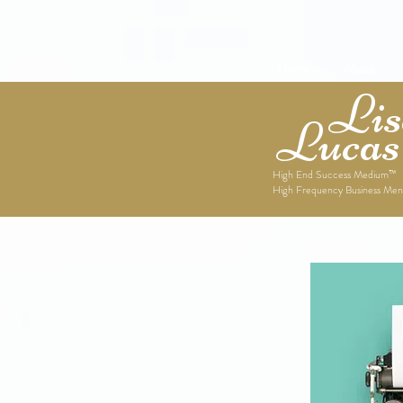
Home
About
Lise
Lucas
High End Success Medium™
High Frequency Business Men