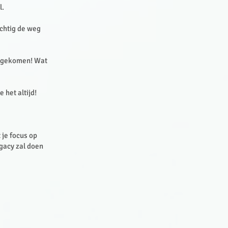
l.
achtig de weg
ent gekomen! Wat
 het altijd!
 je focus op
egacy zal doen