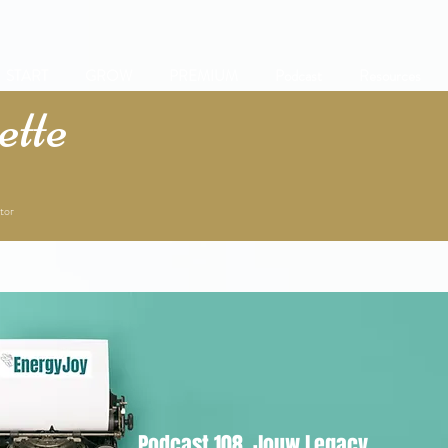
START
GROW
PREMIUM
Podcast
Resources
tte
tor
Podcast 108. Jouw Legacy