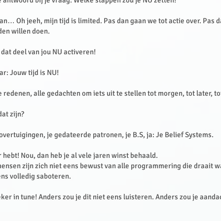
e antwoord bij je vraag: Welke stappen zou je NU zetten?
van… Oh jeeh, mijn tijd is limited. Pas dan gaan we tot actie over. Pas
den willen doen.
 dat deel van jou NU activeren!
r: Jouw tijd is NU!
e redenen, alle gedachten om iets uit te stellen tot morgen, tot later, 
at zijn?
overtuigingen, je gedateerde patronen, je B.S, ja: Je Belief Systems.
 hebt! Nou, dan heb je al vele jaren winst behaald.
ensen zijn zich niet eens bewust van alle programmering die draait 
ens volledig saboteren.
zeker in tune! Anders zou je dit niet eens luisteren. Anders zou je aanda