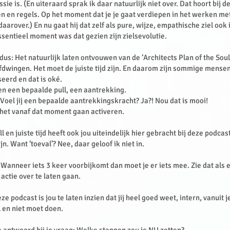
ssie is. (En uiteraard sprak ik daar natuurlijk niet over. Dat hoort bij d
 en regels. Op het moment dat je je gaat verdiepen in het werken me
aarover.) En nu gaat hij dat zelf als pure, wijze, empathische ziel ook 
sentieel moment was dat gezien zijn zielsevolutie.
us: Het natuurlijk laten ontvouwen van de ‘Architects Plan of the Soul’
afdwingen. Het moet de juiste tijd zijn. En daarom zijn sommige mensen
seerd en dat is oké.
n een bepaalde pull, een aantrekking.
? Voel jij een bepaalde aantrekkingskracht? Ja?! Nou dat is mooi!
 het vanaf dat moment gaan activeren.
ull en juiste tijd heeft ook jou uiteindelijk hier gebracht bij deze podcas
jn. Want ‘toeval’? Nee, daar geloof ik niet in.
: Wanneer iets 3 keer voorbijkomt dan moet je er iets mee. Zie dat als e
 actie over te laten gaan.
ze podcast is jou te laten inzien dat jij heel goed weet, intern, vanuit j
 en niet moet doen.