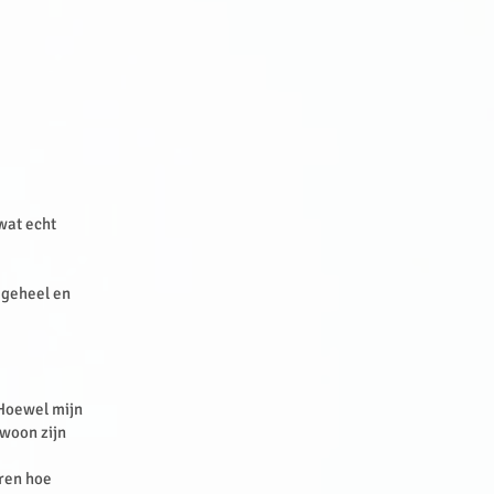
wat echt
e geheel en
 Hoewel mijn
ewoon zijn
aren hoe