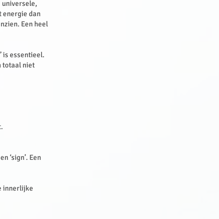
e universele,
t energie dan
inzien. Een heel
 is essentieel.
 totaal niet
t.
en ‘sign’. Een
e innerlijke