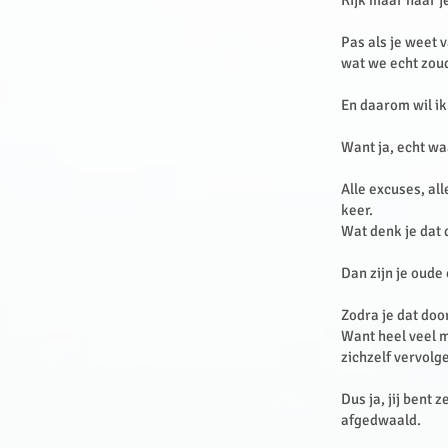
Kijk maar naar j
Pas als je weet 
wat we echt zou
En daarom wil ik
Want ja, echt waa
Alle excuses, all
keer.
Wat denk je dat d
Dan zijn je oude 
Zodra je dat door
Want heel veel m
zichzelf vervolg
Dus ja, jij bent 
afgedwaald.