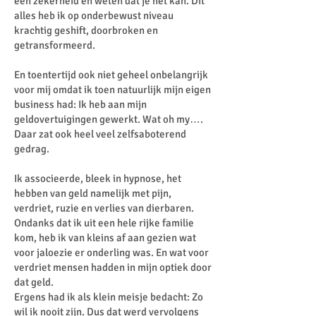
een zekerheid en weten dat je het kan. Dit
alles heb ik op onderbewust niveau
krachtig geshift, doorbroken en
getransformeerd.
En toentertijd ook niet geheel onbelangrijk
voor mij omdat ik toen natuurlijk mijn eigen
business had: Ik heb aan mijn
geldovertuigingen gewerkt. Wat oh my….
Daar zat ook heel veel zelfsaboterend
gedrag.
Ik associeerde, bleek in hypnose, het
hebben van geld namelijk met pijn,
verdriet, ruzie en verlies van dierbaren.
Ondanks dat ik uit een hele rijke familie
kom, heb ik van kleins af aan gezien wat
voor jaloezie er onderling was. En wat voor
verdriet mensen hadden in mijn optiek door
dat geld.
Ergens had ik als klein meisje bedacht: Zo
wil ik nooit zijn. Dus dat werd vervolgens