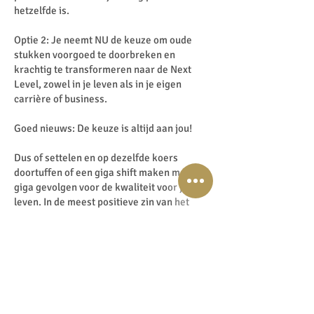
hetzelfde is.
Optie 2: Je neemt NU de keuze om oude
stukken voorgoed te doorbreken en
krachtig te transformeren naar de Next
Level, zowel in je leven als in je eigen
carrière of business.
Goed nieuws: De keuze is altijd aan jou!
Dus of settelen en op dezelfde koers
doortuffen of een giga shift maken met
giga gevolgen voor de kwaliteit voor je
leven. In de meest positieve zin van het
woord.
Want je begrijpt: Ik heb in 2018 echt
krachtig de keuze gemaakt om het roer
voor mezelf en in mij business om te
gooien.
En ik kan je vertellen: Het heeft mijn leven