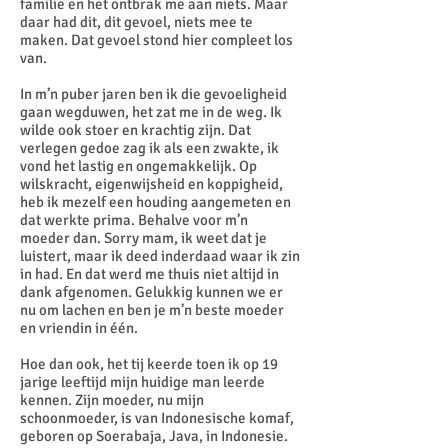
familie en het ontbrak me aan niets. Maar
daar had dit, dit gevoel, niets mee te
maken. Dat gevoel stond hier compleet los
van.
In m’n puber jaren ben ik die gevoeligheid
gaan wegduwen, het zat me in de weg. Ik
wilde ook stoer en krachtig zijn. Dat
verlegen gedoe zag ik als een zwakte, ik
vond het lastig en ongemakkelijk. Op
wilskracht, eigenwijsheid en koppigheid,
heb ik mezelf een houding aangemeten en
dat werkte prima. Behalve voor m’n
moeder dan. Sorry mam, ik weet dat je
luistert, maar ik deed inderdaad waar ik zin
in had. En dat werd me thuis niet altijd in
dank afgenomen. Gelukkig kunnen we er
nu om lachen en ben je m’n beste moeder
en vriendin in één.
Hoe dan ook, het tij keerde toen ik op 19
jarige leeftijd mijn huidige man leerde
kennen. Zijn moeder, nu mijn
schoonmoeder, is van Indonesische komaf,
geboren op Soerabaja, Java, in Indonesie.