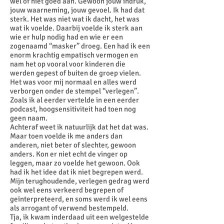
wel of niet goed aan. Gewoon jouw indruk,
jouw waarneming, jouw gevoel. Ik had dat
sterk. Het was niet wat ik dacht, het was
wat ik voelde. Daarbij voelde ik sterk aan
wie er hulp nodig had en wie er een
zogenaamd “masker” droeg. Een had ik een
enorm krachtig empatisch vermogen en
nam het op vooral voor kinderen die
werden gepest of buiten de groep vielen.
Het was voor mij normaal en alles werd
verborgen onder de stempel “verlegen”.
Zoals ik al eerder vertelde in een eerder
podcast, hoogsensitiviteit had toen nog
geen naam.
Achteraf weet ik natuurlijk dat het dat was.
Maar toen voelde ik me anders dan
anderen, niet beter of slechter, gewoon
anders. Kon er niet echt de vinger op
leggen, maar zo voelde het gewoon. Ook
had ik het idee dat ik niet begrepen werd.
Mijn terughoudende, verlegen gedrag werd
ook wel eens verkeerd begrepen of
geïnterpreteerd, en soms werd ik wel eens
als arrogant of verwend bestempeld.
Tja, ik kwam inderdaad uit een welgestelde