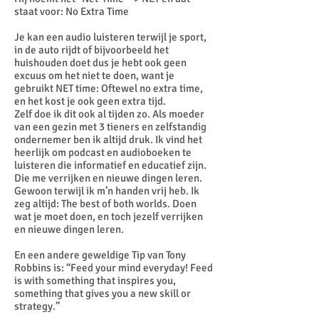
staat voor: No Extra Time
Je kan een audio luisteren terwijl je sport,
in de auto rijdt of bijvoorbeeld het
huishouden doet dus je hebt ook geen
excuus om het niet te doen, want je
gebruikt NET time: Oftewel no extra time,
en het kost je ook geen extra tijd.
Zelf doe ik dit ook al tijden zo. Als moeder
van een gezin met 3 tieners en zelfstandig
ondernemer ben ik altijd druk. Ik vind het
heerlijk om podcast en audioboeken te
luisteren die informatief en educatief zijn.
Die me verrijken en nieuwe dingen leren.
Gewoon terwijl ik m’n handen vrij heb. Ik
zeg altijd: The best of both worlds. Doen
wat je moet doen, en toch jezelf verrijken
en nieuwe dingen leren.
En een andere geweldige Tip van Tony
Robbins is: “Feed your mind everyday! Feed
is with something that inspires you,
something that gives you a new skill or
strategy.”