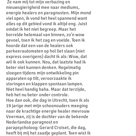
Ze nam mij tot mijn verbazing en
nieuwsgierigheid mee naar mediums,
energie healers en paragnosten. Mijn mond
viel open, ik vond het heel spannend want
alles op dit gebied vond ik altijd eng. Juist
omdat ik het niet begreep. Maar het
borrelde helemaal van binnen, zo’n wow
gevoel, toen ik het zag en voelde. Toen ik
hoorde dat een van de healers ook
parkeerautomaten op hol liet slaan (niet
express overigens) dacht ik als: Wow, dat
wil ik ook kunnen. Nou, dat laatste had ik
beter niet kunnen denken. Regelmatig
sloegen tijdens mijn ontwikkeling pin
apparaten op tilt, veroorzaakte ik
storingen en klappen spontaan lampen.
Niet heel handig haha. Maar dat terzijde,
heb het nu beter onder controle.
Hoe dan ook, die dag in Utrecht, toen ik als
19 jarige met mijn schoonouders meeging
naar de krachtige energie healer mevrouw
Veerman, zij is de dochter van de bekende
Nederlandse paragnost en
parapsycholoog: Gerard Croiset, die dag,
heeft bij mij het zaadje geplant. Toen wist ik