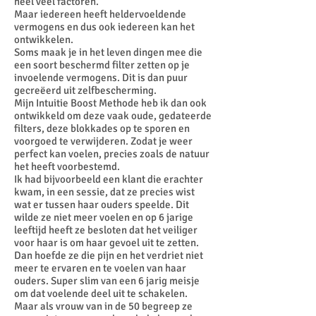
heel veel factoren.
Maar iedereen heeft heldervoeldende
vermogens en dus ook iedereen kan het
ontwikkelen.
Soms maak je in het leven dingen mee die
een soort beschermd filter zetten op je
invoelende vermogens. Dit is dan puur
gecreëerd uit zelfbescherming.
Mijn Intuitie Boost Methode heb ik dan ook
ontwikkeld om deze vaak oude, gedateerde
filters, deze blokkades op te sporen en
voorgoed te verwijderen. Zodat je weer
perfect kan voelen, precies zoals de natuur
het heeft voorbestemd.
Ik had bijvoorbeeld een klant die erachter
kwam, in een sessie, dat ze precies wist
wat er tussen haar ouders speelde. Dit
wilde ze niet meer voelen en op 6 jarige
leeftijd heeft ze besloten dat het veiliger
voor haar is om haar gevoel uit te zetten.
Dan hoefde ze die pijn en het verdriet niet
meer te ervaren en te voelen van haar
ouders. Super slim van een 6 jarig meisje
om dat voelende deel uit te schakelen.
Maar als vrouw van in de 50 begreep ze