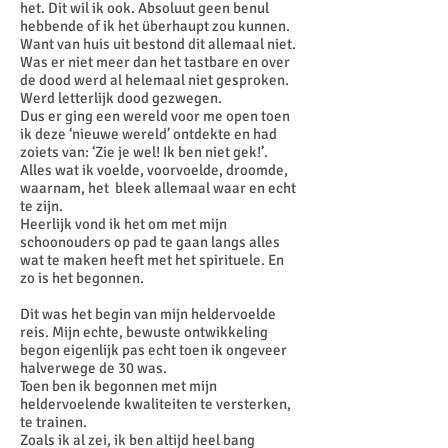
het. Dit wil ik ook. Absoluut geen benul
hebbende of ik het überhaupt zou kunnen.
Want van huis uit bestond dit allemaal niet.
Was er niet meer dan het tastbare en over
de dood werd al helemaal niet gesproken.
Werd letterlijk dood gezwegen.
Dus er ging een wereld voor me open toen
ik deze ‘nieuwe wereld’ ontdekte en had
zoiets van: ‘Zie je wel! Ik ben niet gek!’.
Alles wat ik voelde, voorvoelde, droomde,
waarnam, het bleek allemaal waar en echt
te zijn.
Heerlijk vond ik het om met mijn
schoonouders op pad te gaan langs alles
wat te maken heeft met het spirituele. En
zo is het begonnen.
Dit was het begin van mijn heldervoelde
reis. Mijn echte, bewuste ontwikkeling
begon eigenlijk pas echt toen ik ongeveer
halverwege de 30 was.
Toen ben ik begonnen met mijn
heldervoelende kwaliteiten te versterken,
te trainen.
Zoals ik al zei, ik ben altijd heel bang