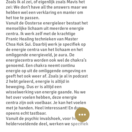
Zoals ik al zei, of eigenlijk zoals Mavis het
zei: We don’t have all the answers maar we
hebben wel een verklaring en manier om
het toe te passen.
Vanuit de Oosterse energieleer bestaat het
menselijke lichaam uit meerdere energie
centra. Ik werk zelf met de krachtige
Pranic Healing technieken van Master
Choa Kok Sui. Daarbij werk je specifiek op
de energie centra van het lichaam en het
omliggende energieveld, je aura. De
energiecentra worden ook wel de chakra’s
genoemd. Een chakra neemt continu
energie op uit de omliggende omgeving en
geeft het ook weer af. Zoals je al in podcast
2 hebt geleerd, energie is altijd in
beweging. Dus er is altijd een
wisselwerking van energie gaande. Nu we
het over voelen hebben, deze energie
centra zijn ook voelbaar. Je kan het voelen
met je handen. Heel interessant! En dus
opeens echt tastbaar.
Vanuit de psychic invalshoek, voor het
heldervoeldende deel, werken we specifiek
met de zonnevlecht, oftewel de solar