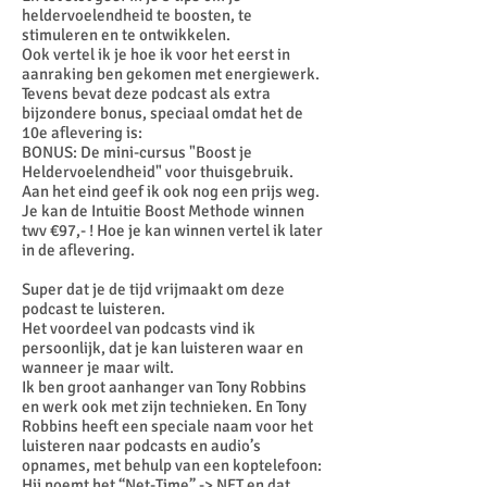
heldervoelendheid te boosten, te
stimuleren en te ontwikkelen.
Ook vertel ik je hoe ik voor het eerst in
aanraking ben gekomen met energiewerk.
Tevens bevat deze podcast als extra
bijzondere bonus, speciaal omdat het de
10e aflevering is:
BONUS: De mini-cursus "Boost je
Heldervoelendheid" voor thuisgebruik.
Aan het eind geef ik ook nog een prijs weg.
Je kan de Intuitie Boost Methode winnen
twv €97,- ! Hoe je kan winnen vertel ik later
in de aflevering.
Super dat je de tijd vrijmaakt om deze
podcast te luisteren.
Het voordeel van podcasts vind ik
persoonlijk, dat je kan luisteren waar en
wanneer je maar wilt.
Ik ben groot aanhanger van Tony Robbins
en werk ook met zijn technieken. En Tony
Robbins heeft een speciale naam voor het
luisteren naar podcasts en audio’s
opnames, met behulp van een koptelefoon:
Hij noemt het “Net-Time” -> NET en dat