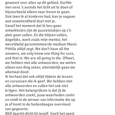
geweest voor alles op dit gebied. Durfde
niet eens ’s avonds het licht uit te doen of
bijvoorbeeld alleen naar boven te gaan.
Ook toen ik al kinderen had, kan je nagaan
wat onwetendheid doet met je.
Vanaf het moment dat ik ben gaan
ontwikkelen zijn de puzzelstukjes op z’n
plek gaan vallen. En die blijven vallen,
dagelijks, want zoals mijn mentor, het
wereldwijd gerenommeerde medium Mavis
Pittilla altijd zegt. We don’t have all the
answers, we only know one thing for sure,
and that is: We are all going to die. Oftwel,
we hebben niet alle antwoorden, we weten
alleen een ding zeker, uiteindelijk gaan we
allemaal dood.
Ik herhaal dat ook altijd tijdens de lessen
en cursussen die ik geef. We hebben niet
alle antwoorden en zullen het ook niet
krijgen. Het belangrijkste is dat jij de
antwoorden zoekt, jouw waarheden zoekt
en vindt in de wirwar van informatie die op
je af komt in de hedendaagse overvloed
van gegevens.
Blijf daarbij dicht bij jezelf. Voelt het goed,