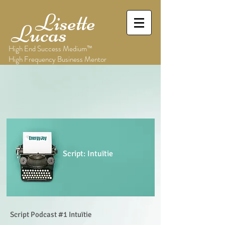
Lisette
Lucas
High End Success Medium™
High Frequency Business Mentor
Script: Intuïtie
Script Podcast #1 Intuïtie