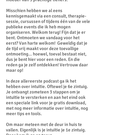
Misschien hebben we al eens
kennisgemaakt via een consult, therapie-
sessie, cursussen of tijdens één van de vele
publieke events die ik heb mogen
organiseren. Welkom terug! Fijn dat je er
bent. Ontmoeten we vandaag voor het
eerst? Van harte welkom! Geweldig dat je
de tijd vrij maakt voor deze toevallige
ontmoeting... hoewel, toeval bestaat niet,
dus je bent hier voor een reden. En die
reden ga je zelf ontdekken! Vertrouw daar
maar op!
In deze allereerste podcast ga ik het
hebben over intuïtie. Oftewel je 6e zintuig.
Je ontvangt zometeen 3 stappen om je
intuïtie te versterken en aan het eind ook
een speciale link voor je gratis download,
met nog meer informatie over intuïtie, nog
meer tips en tools.
Om maar meteen met de deur in huis te
vallen. Eigenlijk is je intuïtie je 1e zintuig.