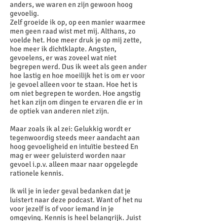
anders, we waren en zijn gewoon hoog
gevoelig.
Zelf groeide ik op, op een manier waarmee
men geen raad wist met mij. Althans, zo
voelde het. Hoe meer druk je op mij zette,
hoe meer ik dichtklapte. Angsten,
gevoelens, er was zoveel wat niet
begrepen werd. Dus ik weet als geen ander
hoe lastig en hoe moeilijk het is om er voor
je gevoel alleen voor te staan. Hoe het is
om niet begrepen te worden. Hoe angstig
het kan zijn om dingen te ervaren die er in
de optiek van anderen niet zijn.
Maar zoals ik al zei: Gelukkig wordt er
tegenwoordig steeds meer aandacht aan
hoog gevoeligheid en intuïtie besteed En
mag er weer geluisterd worden naar
gevoel i.p.v. alleen maar naar opgelegde
rationele kennis.
Ik wil je in ieder geval bedanken dat je
luistert naar deze podcast. Want of het nu
voor jezelf is of voor iemand in je
omgeving. Kennis is heel belangrijk. Juist