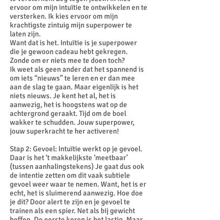
ervoor om mijn intuïtie te ontwikkelen en te
versterken. Ik kies ervoor om mijn
krachtigste zintuig mijn superpower te
laten zijn.
Want dat is het. Intuïtie is je superpower
die je gewoon cadeau hebt gekregen.
Zonde om er niets mee te doen toch?
Ik weet als geen ander dat het spannend is
om iets “nieuws” te leren en er dan mee
aan de slag te gaan. Maar eigenlijk is het
niets nieuws. Je kent het al, het is
aanwezig, het is hoogstens wat op de
achtergrond geraakt. Tijd om de boel
wakker te schudden. Jouw superpower,
jouw superkracht te her activeren!
Stap 2: Gevoel: Intuïtie werkt op je gevoel.
Daar is het ‘t makkelijkste ‘meetbaar’
(tussen aanhalingstekens) Je gaat dus ook
de intentie zetten om dit vaak subtiele
gevoel weer waar te nemen. Want, het is er
echt, het is sluimerend aanwezig. Hoe doe
je dit? Door alert te zijn en je gevoel te
trainen als een spier. Net als bij gewicht
heffen. De eerste keren is het lastig. Maar