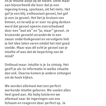
zit je intuïtie altijd op de hielen. Denk maar
aan bijvoorbeeld die keer dat je een
ingeving kreeg, spontaan, uit het niets. Het
gaf je een blij, enthousiast gevoel, het gaf
je een Ja gevoel. Het liet je bruisen van
binnen, en terwijl je er over na ging denken
werd dat gevoel opeens overschaduwd
door een “wat als” en “ja, maar” gevoel. Je
bruisende gevoeld veranderde in een
zwaar onderbuikgevoel en vervolgens heb
je het idee laten varen omdat het niet goed
voelde. Maar was dit echt je gevoel van je
intuïtie of was dat de beperking van de
mind?
Onthoud maar: Intuïtie is je 1e zintuig. Het
geeft je als 1e informatie in welke situatie
dan ook. Daarna komen je andere zintuigen
om de hoek kijken.
We worden allemaal met een perfect
werkende intuïtie geboren. We voelen alles
heel goed aan. Als baby luisteren we
allemaal naar de ingevingen van ons
lichaam en reageren daar perfect op. Je