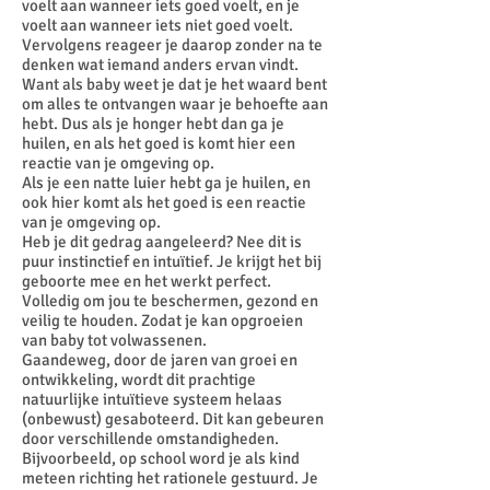
voelt aan wanneer iets goed voelt, en je
voelt aan wanneer iets niet goed voelt.
Vervolgens reageer je daarop zonder na te
denken wat iemand anders ervan vindt.
Want als baby weet je dat je het waard bent
om alles te ontvangen waar je behoefte aan
hebt. Dus als je honger hebt dan ga je
huilen, en als het goed is komt hier een
reactie van je omgeving op.
Als je een natte luier hebt ga je huilen, en
ook hier komt als het goed is een reactie
van je omgeving op.
Heb je dit gedrag aangeleerd? Nee dit is
puur instinctief en intuïtief. Je krijgt het bij
geboorte mee en het werkt perfect.
Volledig om jou te beschermen, gezond en
veilig te houden. Zodat je kan opgroeien
van baby tot volwassenen.
Gaandeweg, door de jaren van groei en
ontwikkeling, wordt dit prachtige
natuurlijke intuïtieve systeem helaas
(onbewust) gesaboteerd. Dit kan gebeuren
door verschillende omstandigheden.
Bijvoorbeeld, op school word je als kind
meteen richting het rationele gestuurd. Je