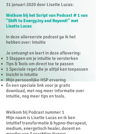
31 januari 2020 door Lisette Lucas:
Welkom bij het Script van Podcast # 1 van
"Shift to EnergyJoy and Beyond!" met
Lisette Lucas
In deze allereerste podcast ga ik het
hebben over: Intuïtie
Je ontvangt en leert in deze aflevering:
3 Stappen om je intuïtie te versterken
Tips & Tools om direct toe te passen
1 Speciale regel die je altijd kan toepassen
Inzicht in Intuïtie
Mijn persoonlijke HSP ervaring
Én een speciale link voor je gratis
download, met nog meer informatie over
intuïtie, nog meer tips en tools.
Welkom bij Podcast nummer 1
Mijn naam is Lisette Lucas en ik ben
intuïtief transformatie & hypno-therapeut,
medium, energetisch healer, docent en
moeder van 3 prachtige tieners.