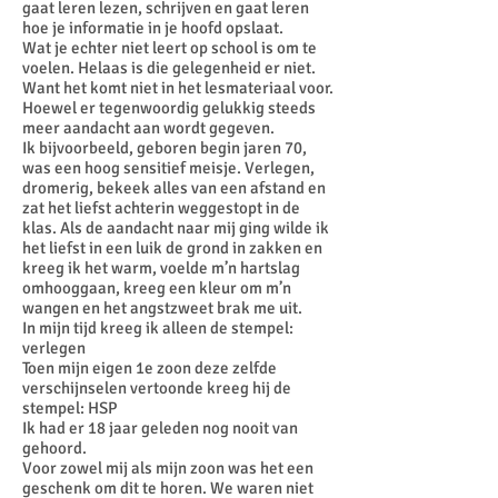
gaat leren lezen, schrijven en gaat leren
hoe je informatie in je hoofd opslaat.
Wat je echter niet leert op school is om te
voelen. Helaas is die gelegenheid er niet.
Want het komt niet in het lesmateriaal voor.
Hoewel er tegenwoordig gelukkig steeds
meer aandacht aan wordt gegeven.
Ik bijvoorbeeld, geboren begin jaren 70,
was een hoog sensitief meisje. Verlegen,
dromerig, bekeek alles van een afstand en
zat het liefst achterin weggestopt in de
klas. Als de aandacht naar mij ging wilde ik
het liefst in een luik de grond in zakken en
kreeg ik het warm, voelde m’n hartslag
omhooggaan, kreeg een kleur om m’n
wangen en het angstzweet brak me uit.
In mijn tijd kreeg ik alleen de stempel:
verlegen
Toen mijn eigen 1e zoon deze zelfde
verschijnselen vertoonde kreeg hij de
stempel: HSP
Ik had er 18 jaar geleden nog nooit van
gehoord.
Voor zowel mij als mijn zoon was het een
geschenk om dit te horen. We waren niet