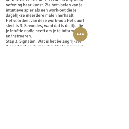
oefening baar kunst. Zie het voelen van je
intuïtieve spier als een work-out die je
dagelijkse meerdere malen herhaalt.
Het voordeel van deze work-out: Het duurt
slechts 3. Secondes, want dat is de tijd die
je intuïtie nodig heeft om je te informeren
en instrueren.
Stap 3: Signalen: Wat is het belangrijkste:
Wees Alert op de meest subtiele signalen!
De meest subtiele gevoelens. Het kan
warmte, kou, tinteling, drukkend,
verruimend zijn, de intuïtieve informatie
kan op vele manieren binnenkomen. In het
begin moet je eraan wennen, moet je het
weer leren herkennen, maar daarna gaat
het letterlijk vanzelf en dus geheel
intuïtief.
Geef jezelf 21 dagen voor deze oefening.
Doe het iedere dag, liefst meerdere keren.
De mind heeft 21 dagen nodig om nieuwe
gewoontes en patronen een te laten
worden met het grote geheel. Oftewel, de
mind heeft 21 dagen nodig om je nieuwe
gedrag te integreren.