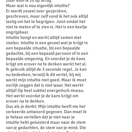
Daar kom ik zo op terug.
Maar wat is nou eigenlijk intuïtie?
Er wordt zoveel over gesproken,
geschreven, maar zelf vond ik het ook altijd
lastig om het te begrijpen. Juist omdat het
niet te meten of te zien is. Het is een beetje
ongrijpbaar.
Intuïtie hangt en werkt altijd samen met
voelen. Intuïtie is een gevoel wat je krijgt in
een bepaalde situatie, bij een bepaalde
gedachte, bij een bepaald persoon of in een
bepaalde omgeving. En voordat je de kans
krijgt om erover na te denken werkt het al.
Ik gebruik altijd de 3 seconde regel. Je kan
nu bedenken, terwijl ik dit vertel, bij mij
werkt mijn intuïtie niet goed. Maar ik moet
eerlijk zeggen dat is niet waar. Het werkt
altijd! Op heel subtiel energetisch niveau.
Het werkt voordat je de kans krijgt om
erover na te denken.
Dus als je denkt: Mijn intuïtie heeft me het
verkeerde antwoord gegeven. Dan moet ik
je helaas vertellen dat je niet naar je
intuïtie hebt geluisterd maar naar de stem
van je gedachten, de stem van je mind. Die