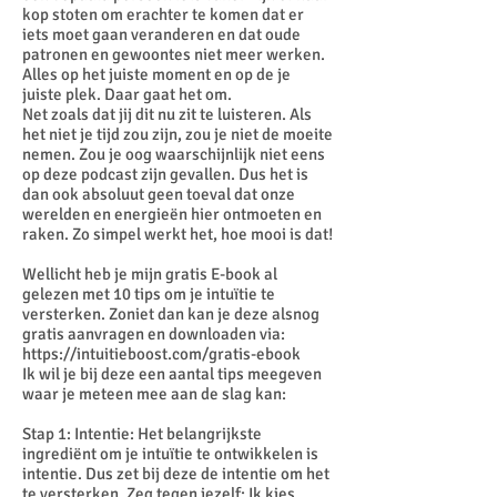
kop stoten om erachter te komen dat er
iets moet gaan veranderen en dat oude
patronen en gewoontes niet meer werken.
Alles op het juiste moment en op de je
juiste plek. Daar gaat het om.
Net zoals dat jij dit nu zit te luisteren. Als
het niet je tijd zou zijn, zou je niet de moeite
nemen. Zou je oog waarschijnlijk niet eens
op deze podcast zijn gevallen. Dus het is
dan ook absoluut geen toeval dat onze
werelden en energieën hier ontmoeten en
raken. Zo simpel werkt het, hoe mooi is dat!
Wellicht heb je mijn gratis E-book al
gelezen met 10 tips om je intuïtie te
versterken. Zoniet dan kan je deze alsnog
gratis aanvragen en downloaden via:
https://intuitieboost.com/gratis-ebook
Ik wil je bij deze een aantal tips meegeven
waar je meteen mee aan de slag kan:
Stap 1: Intentie: Het belangrijkste
ingrediënt om je intuïtie te ontwikkelen is
intentie. Dus zet bij deze de intentie om het
te versterken. Zeg tegen jezelf: Ik kies