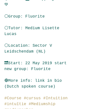
💚
⚪️Group: Fluorite
⚪️Tutor: Medium Lisette 
Lucas
⚪️Location: Sector V 
Leidschendam (NL)
🔜Start: 22 May 2019 start 
new group: Fluorite
🔴More info: link in bio 
(Dutch spoken course)
#Course
#cursus
#Intuition
#intuïtie
#Mediumship