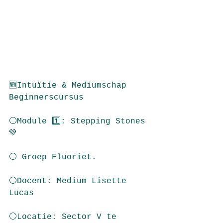
🆕Intuïtie & Mediumschap 
Beginnerscursus
⚪️Module 1️⃣: Stepping Stones
💚
⚪️ Groep Fluoriet.
⚪️Docent: Medium Lisette 
Lucas
⚪️Locatie: Sector V te 