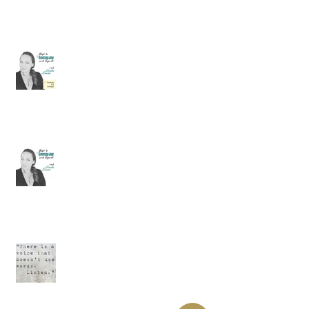
Podcast #2 Energie, leer je eigen
energie weer (her)kennen met de
Energy Tracker Tool.
Podcast #1: 3 stappen om direct je
intuïtie te trainen.
Een verdacht plekje ..... Deel 3