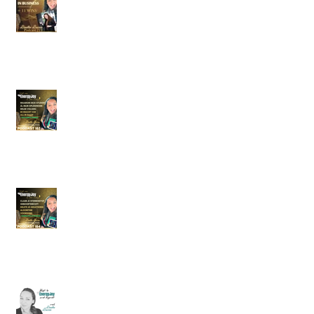
gerenommeerde, mentor zei in 2015 in
de UK tegen me: ‘Lisette, you have a
very analytical mind.’
ALL-IN Gaan: Omarm Je Potentieel en
Transformeer Je Leven met de Kracht
van Soulful Leiderschap
Ontketen Jouw Sterrenstof
Potentieel: Transformeer, Bloei &
Thrive Met De Kracht van EnergyJoy
Podcast #6. Spiri- Wat? Vragen,
antwoorden, inzichten en tips