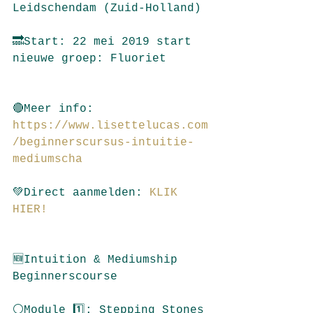
Leidschendam (Zuid-Holland)
🔜Start: 22 mei 2019 start 
nieuwe groep: Fluoriet
🔴Meer info:
https://www.lisettelucas.com
/beginnerscursus-intuitie-
mediumscha 
💚Direct aanmelden: 
KLIK 
HIER! 
🆕Intuition & Mediumship 
Beginnerscourse
⚪️Module 1️⃣: Stepping Stones