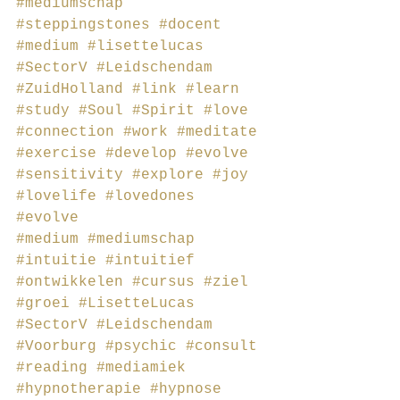
#mediumschap
#steppingstones
#docent
#medium
#lisettelucas
#SectorV
#Leidschendam
#ZuidHolland
#link
#learn
#study
#Soul
#Spirit
#love
#connection
#work
#meditate
#exercise
#develop
#evolve
#sensitivity
#explore
#joy
#lovelife
#lovedones
#evolve
#medium
#mediumschap
#intuitie
#intuitief
#ontwikkelen
#cursus
#ziel
#groei
#LisetteLucas
#SectorV
#Leidschendam
#Voorburg
#psychic
#consult
#reading
#mediamiek
#hypnotherapie
#hypnose