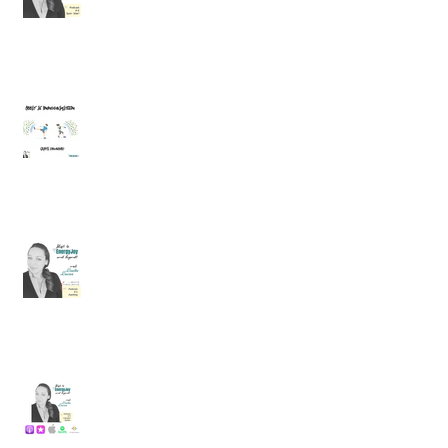
Podcast #5. Boost Je Immuunsysteem
met de Kracht van je (Onderbewuste)
Mind + gratis Meditatie
Podcast #4. Aarding, 13 symptomen
dat je niet goed geaard bent en 10+
tips hoe je kan aarden.
Podcast #3. Grenzen stellen, 3 Tips en
de Liefde voor JeZelf Meditatie
(gratis).