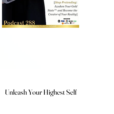
Unleash Your Highest Self
Unleash Your Highest Self