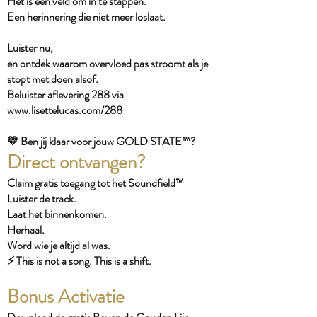
Het is een veld om in te stappen.
Een herinnering die niet meer loslaat.
Luister nu,
en ontdek waarom overvloed pas stroomt als je
stopt met doen alsof.
Beluister aflevering 288 via
www.lisettelucas.com/288
💛 Ben jij klaar voor jouw GOLD STATE™?
Direct ontvangen?
Claim gratis toegang tot het Soundfield™
Luister de track.
Laat het binnenkomen.
Herhaal.
Word wie je altijd al was.
⚡️ This is not a song. This is a shift.
Bonus Activatie