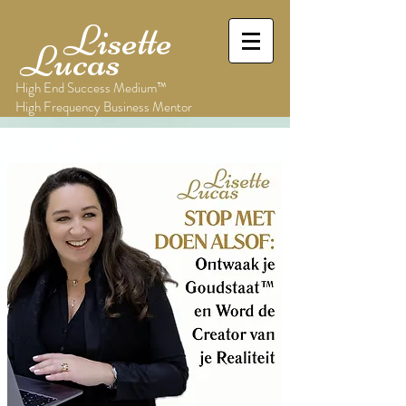
Lisette
Lucas
High End Success Medium™
High Frequency Business Mentor