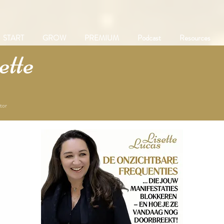
START
GROW
PREMIUM
Podcast
Resources
tte
tor