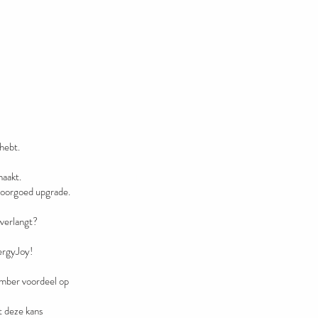
hebt.
maakt.
voorgoed upgrade.
 verlangt?
ergyJoy!
ber voordeel op
t deze kans