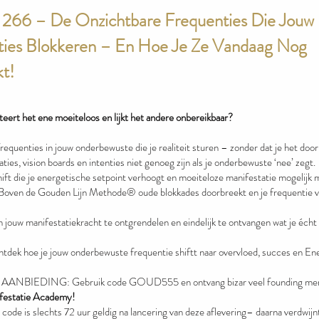
t 266 – De Onzichtbare Frequenties Die Jouw
ties Blokkeren – En Hoe Je Ze Vandaag Nog
t!
ert het ene moeiteloos en lijkt het andere onbereikbaar?
equenties in jouw onderbewuste die je realiteit sturen – zonder dat je het door
ies, vision boards en intenties niet genoeg zijn als je onderbewuste ‘nee’ zegt.
ift die je energetische setpoint verhoogt en moeiteloze manifestatie mogelijk 
Boven de Gouden Lijn Methode® oude blokkades doorbreekt en je frequentie 
m jouw manifestatiekracht te ontgrendelen en eindelijk te ontvangen wat je écht
ntdek hoe je jouw onderbewuste frequentie shiftt naar overvloed, succes en En
ANBIEDING: Gebruik code GOUD555 en ontvang bizar veel founding mem
statie Academy!
de is slechts 72 uur geldig na lancering van deze aflevering– daarna verdwijn