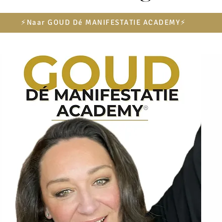
⚡️Naar GOUD Dé MANIFESTATIE ACADEMY⚡️