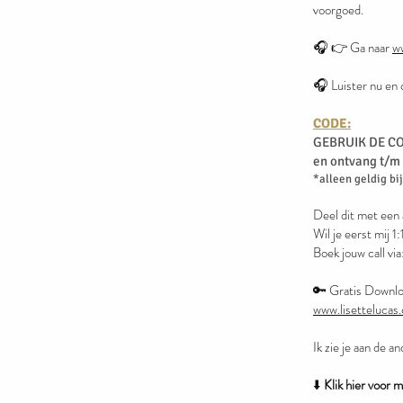
voorgoed.
🎧 👉 Ga naar
w
🎧 Luister nu en 
CODE:
GEBRUIK DE C
en ontvang t/m
*alleen geldig bij
Deel dit met een
Wil je eerst mij 
Boek jouw call vi
🔑 Gratis Downlo
www.lisettelucas
Ik zie je aan de a
⬇️
Klik hier voor 