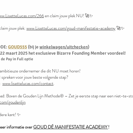
ww.LisetteLucas.com/266
en claim jouw plek NU! 🚀✨
claim jouw plek:
www.LisetteLucas.com/goud-manifestatie-academy
🚀✨
ODE:
GOUD555
(bij je
winkelwagen/uitchecken
)
 22 maart 2025 het exclusieve Bizarre Founding Member voordeel!
 de Pay in Full optie
 ambitieuze ondernemer die dit NU moet horen!
1:1 spreken voor jouw beste volgende stap?
a:
www.lisettelucas.com/contact
.
ad: Boven de Gouden Lijn Methode® – Zet je eerste stap naar een niet-te-s
.com/goudenlijn
ndere kant! ✨
meer informatie over
GOUD DÉ MANIFESTATIE ACADEMY
!