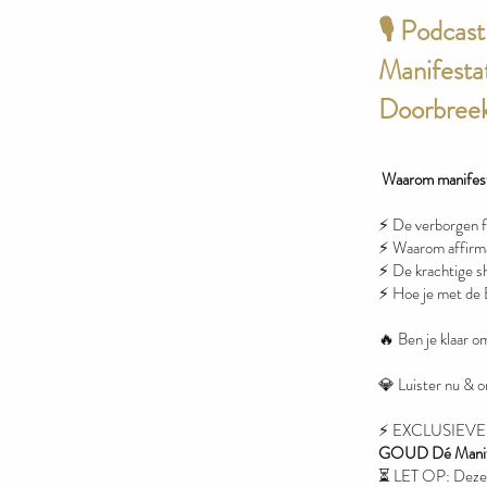
🎙 Podcas
Manifesta
Doorbreek
Waarom manifeste
⚡ De verborgen fr
⚡ Waarom affirmat
⚡ De krachtige sh
⚡ Hoe je met de 
🔥 Ben je klaar o
💎 Luister nu & o
⚡ EXCLUSIEVE A
GOUD Dé Manife
⏳ LET OP: Deze co