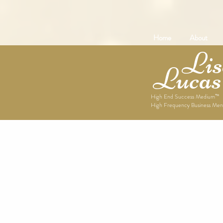
Home
About
Lise
Lucas
High End Success Medium™
High Frequency Business Men