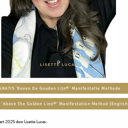
GRATIS 'Boven De Gouden Lijn®' Manifestatie Methode
 'Above The Golden Line®' Manifestation Method (English
art
2025 door Lisette Lucas:​