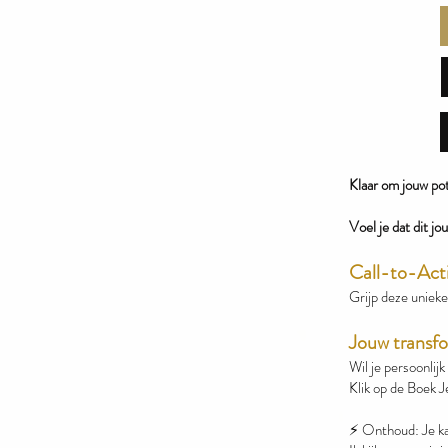
Klaar om jouw pot
Voel je dat dit j
Call-to-Acti
Grijp deze uniek
Jouw transfor
Wil je persoonlijk
Klik op de Boek J
⚡️ Onthoud: Je ka