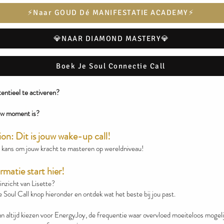
⚡️Naar GOUD Dé MANIFESTATIE ACADEMY⚡️
💎NAAR DIAMOND MASTERY💎
Boek Je Soul Connectie Call
entieel te activeren?
ouw moment is?
on: Dit is jouw wake-up call!
e kans om jouw kracht te masteren op wereldniveau!
matie start hier!
 inzicht van Lisette?
e Soul Call knop hieronder en ontdek wat het beste bij jou past.
n altijd kiezen voor EnergyJoy, de frequentie waar overvloed moeiteloos mogelij