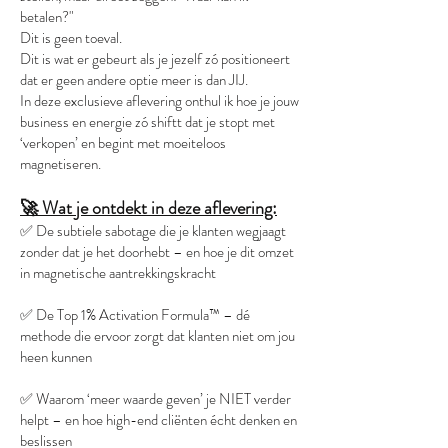
betalen?"
Dit is geen toeval.
Dit is wat er gebeurt als je jezelf zó positioneert
dat er geen andere optie meer is dan JIJ.
In deze exclusieve aflevering onthul ik hoe je jouw
business en energie zó shiftt dat je stopt met
‘verkopen’ en begint met moeiteloos
magnetiseren.
🚀 Wat je ontdekt in deze aflevering:
✅ De subtiele sabotage die je klanten wegjaagt
zonder dat je het doorhebt – en hoe je dit omzet
in magnetische aantrekkingskracht
✅ De Top 1% Activation Formula™ – dé
methode die ervoor zorgt dat klanten niet om jou
heen kunnen
✅ Waarom ‘meer waarde geven’ je NIET verder
helpt – en hoe high-end cliënten écht denken en
beslissen