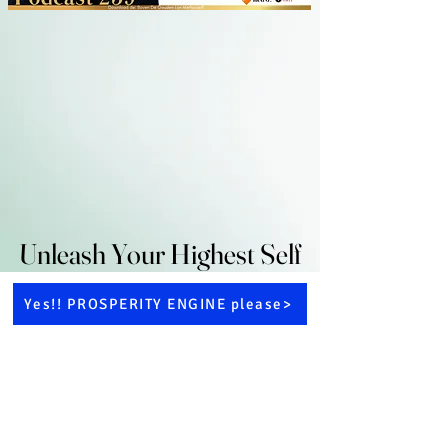
Unleash Your Highest Self
Unleash Your Highest Self
Yes!! PROSPERITY ENGINE please>