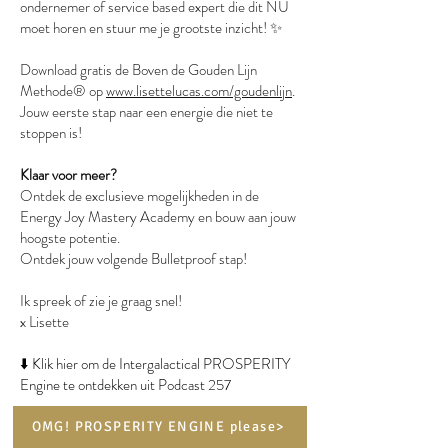
ondernemer of service based expert die dit NU
moet horen en stuur me je grootste inzicht! ✨
Download gratis de Boven de Gouden Lijn
Methode® op
www.lisettelucas.com/goudenlijn
.
Jouw eerste stap naar een energie die niet te
stoppen is!
Klaar voor meer?
Ontdek de exclusieve mogelijkheden in de
Energy Joy Mastery Academy en bouw aan jouw
hoogste potentie.
Ontdek jouw volgende Bulletproof stap!
Ik spreek of zie je graag snel!
x Lisette
⬇️ Klik hier om de Intergalactical PROSPERITY
Engine te ontdekken uit Podcast 257
OMG! PROSPERITY ENGINE please>