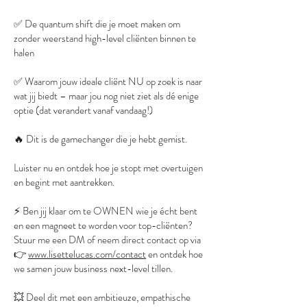
✅ De quantum shift die je moet maken om
zonder weerstand high-level cliënten binnen te
halen
✅ Waarom jouw ideale cliënt NU op zoek is naar
wat jij biedt – maar jou nog niet ziet als dé enige
optie (dat verandert vanaf vandaag!)
🔥 Dit is de gamechanger die je hebt gemist.
Luister nu en ontdek hoe je stopt met overtuigen
en begint met aantrekken.
⚡️ Ben jij klaar om te OWNEN wie je écht bent
en een magneet te worden voor top-cliënten?
Stuur me een DM of neem direct contact op via
👉
www.lisettelucas.com/contact
en ontdek hoe
we samen jouw business next-level tillen.
💥 Deel dit met een ambitieuze, empathische