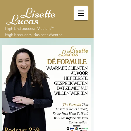
Lisette
Lucas
High End Success Medium™
High Frequency Business Mentor