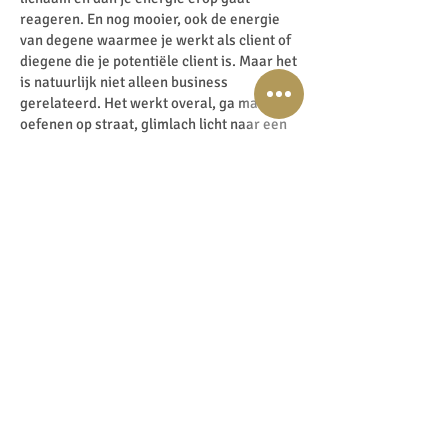
reageren. En nog mooier, ook de energie
van degene waarmee je werkt als client of
diegene die je potentiële client is. Maar het
is natuurlijk niet alleen business
gerelateerd. Het werkt overal, ga maar
oefenen op straat, glimlach licht naar een
wilde vreemde. Vanuit die loving kindness,
vanuit die liefdevolle vriendelijkheid en
zachtheid en kijk maar wat er op
energetisch niveau plaatsvindt.
Lijkt zo simpel maar oh my…..Super
krachtig!
Dus voor succesvolle creatie en inspiratie
is je empathische kracht je vrouwelijke
kant fenomenaal en de mannelijke kant
zorgt voor het neerzetten van krachtig in je
leiderschap stappen en vervolgens tot actie
kan overgaan.