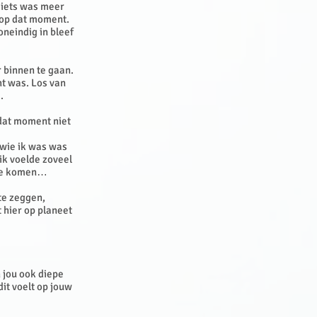
Niets was meer
 op dat moment.
neindig in bleef
 binnen te gaan.
ht was. Los van
.
 dat moment niet
, wie ik was was
ik voelde zoveel
 te komen…
 te zeggen,
t hier op planeet
n jou ook diepe
dit voelt op jouw