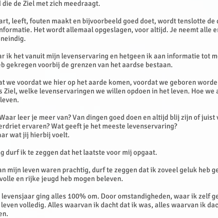
 die de Ziel met zich meedraagt.
aart, leeft, fouten maakt en bijvoorbeeld goed doet, wordt tenslotte de
informatie. Het wordt allemaal opgeslagen, voor altijd. Je neemt alle
oneindig.
ar ik het vanuit mijn levenservaring en hetgeen ik aan informatie tot
eb gekregen voorbij de grenzen van het aardse bestaan.
dat we voordat we hier op het aarde komen, voordat we geboren worde
 Ziel, welke levenservaringen we willen opdoen in het leven. Hoe we a
 leven.
 Waar leer je meer van? Van dingen goed doen en altijd blij zijn of juist
erdriet ervaren? Wat geeft je het meeste levenservaring?
 wat jij hierbij voelt.
g durf ik te zeggen dat het laatste voor mij opgaat.
an mijn leven waren prachtig, durf te zeggen dat ik zoveel geluk heb ge
evolle en rijke jeugd heb mogen beleven.
 levensjaar ging alles 100% om. Door omstandigheden, waar ik zelf g
leven volledig. Alles waarvan ik dacht dat ik was, alles waarvan ik dac
en.