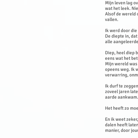
Mijn leven lag o
wat het leek. Ni
Alsof de wereld 
vallen.
Ik werd door die
De diepte in, da
alle aangeleerde
Diep, heel diep 
eens wat het bet
Mijn wereld was 
opeens weg. Ik w
verwarring, onm
Ik durf te zeggen
zoveel jaren late
aarde aankwam
Het heeft zo moe
En ik weet zeker,
dalen heeft laten
manier, door jo