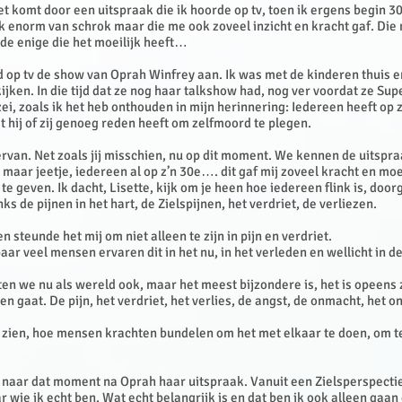
et komt door een uitspraak die ik hoorde op tv, toen ik ergens begin 3
k enorm van schrok maar die me ook zoveel inzicht en kracht gaf. Die 
 de enige die het moeilijk heeft…
 op tv de show van Oprah Winfrey aan. Ik was met de kinderen thuis e
ijken. In die tijd dat ze nog haar talkshow had, nog ver voordat ze Su
i, zoals ik het heb onthouden in mijn herinnering: Iedereen heeft op 
hij of zij genoeg reden heeft om zelfmoord te plegen.
rvan. Net zoals jij misschien, nu op dit moment. We kennen de uitspra
e, maar jeetje, iedereen al op z’n 30e…. dit gaf mij zoveel kracht en m
te geven. Ik dacht, Lisette, kijk om je heen hoe iedereen flink is, door
ks de pijnen in het hart, de Zielspijnen, het verdriet, de verliezen.
n steunde het mij om niet alleen te zijn in pijn en verdriet.
baar veel mensen ervaren dit in het nu, in het verleden en wellicht in 
itten we nu als wereld ook, maar het meest bijzondere is, het is opeens
n gaat. De pijn, het verdriet, het verlies, de angst, de onmacht, het 
e zien, hoe mensen krachten bundelen om het met elkaar te doen, om t
naar dat moment na Oprah haar uitspraak. Vanuit een Zielsperspectie
 wie ik echt ben. Wat echt belangrijk is en dat ben ik ook alleen gaan