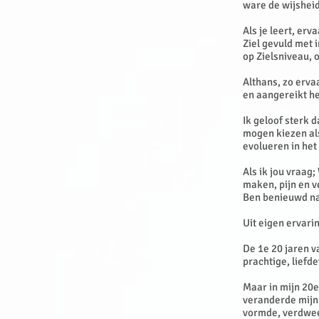
ware de wijsheid
Als je leert, erv
Ziel gevuld met 
op Zielsniveau, 
Althans, zo erva
en aangereikt h
Ik geloof sterk 
mogen kiezen als
evolueren in het
Als ik jou vraag;
maken, pijn en v
Ben benieuwd naar
Uit eigen ervarin
De 1e 20 jaren v
prachtige, liefd
Maar in mijn 20e
veranderde mijn 
vormde, verdwe