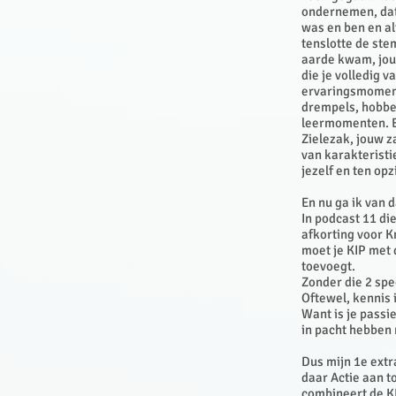
ondernemen, dat 
was en ben en alt
tenslotte de stem
aarde kwam, jouw
die je volledig 
ervaringsmomente
drempels, hobbel
leermomenten. E
Zielezak, jouw z
van karakteristi
jezelf en ten op
En nu ga ik van 
In podcast 11 die
afkorting voor K
moet je KIP met 
toevoegt.
Zonder die 2 spe
Oftewel, kennis 
Want is je passie
in pacht hebben 
Dus mijn 1e extr
daar Actie aan t
combineert de KI