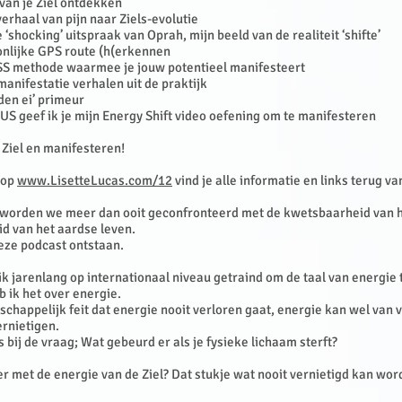
 van je Ziel ontdekken
verhaal van pijn naar Ziels-evolutie
‘shocking’ uitspraak van Oprah, mijn beeld van de realiteit ‘shifte’
onlijke GPS route (h(erkennen
ASS methode waarmee je jouw potentieel manifesteert
manifestatie verhalen uit de praktijk
den ei’ primeur
US geef ik je mijn Energy Shift video oefening om te manifesteren
 Ziel en manifesteren!
 op
www.LisetteLucas.com/12
vind je alle informatie en links terug v
worden we meer dan ooit geconfronteerd met de kwetsbaarheid van he
d van het aardse leven.
eze podcast ontstaan.
k jarenlang op internationaal niveau getraind om de taal van energie 
b ik het over energie.
schappelijk feit dat energie nooit verloren gaat, energie kan wel van
ernietigen.
s bij de vraag; Wat gebeurd er als je fysieke lichaam sterft?
r met de energie van de Ziel? Dat stukje wat nooit vernietigd kan wo