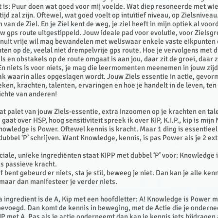
is: Puur doen wat goed voor mij voelde. Wat diep resoneerde met wie 
ijd zal zijn. Oftewel, wat goed voelt op intuïtief niveau, op Zielsniveau.
 van de Ziel. En je Ziel kent de weg, je ziel heeft in mijn optiek al voord
 gps route uitgestippeld. Jouw ideale pad voor evolutie, voor Zielsg
vanuit vrije wil mag bewandelen met weliswaar enkele vaste eikpunten
n op de, veelal niet drempelvrije gps route. Hoe je vervolgens met d
s en obstakels op de route omgaat is aan jou, daar zit de groei, daar z
n niets is voor niets, je mag die leermomenten meenemen in jouw zij
ak waarin alles opgeslagen wordt. Jouw Ziels essentie in actie, gevor
eken, krachten, talenten, ervaringen en hoe je handelt in de leven, ten
zichte van anderen!
dat palet van jouw Ziels-essentie, extra inzoomen op je krachten en ta
 gaat over HSP, hoog sensitiviteit spreek ik over KIP, K.I.P., kip is mij
nowledge is Power. Oftewel kennis is kracht. Maar 1 ding is essentiee
dubbel ‘P’ schrijven. Want Knowledge, kennis, is pas Power als je 2 ex
ciale, unieke ingrediënten staat KIPP met dubbel ‘P’ voor: Knowledge 
is passieve kracht.
f bent gebeurd er niets, sta je stil, beweeg je niet. Dan kan je alle ke
maar dan manifesteer je verder niets.
a ingredient is de A, Kip met een hoofdletter: A! Knowledge is Power ma
oevoegd. Dan komt de kennis in beweging, met de Actie die je onderne
P met A. Pas als je actie onderneemt dan kan je kennis iets bijdragen