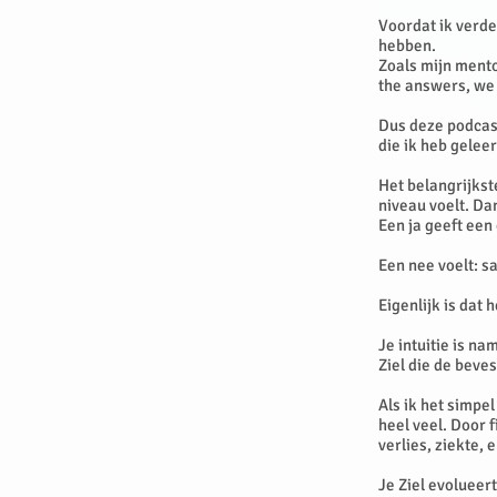
Voordat ik verder
hebben.
Zoals mijn mento
the answers, we 
Dus deze podcast
die ik heb gelee
Het belangrijkste
niveau voelt. Dan
Een ja geeft een 
Een nee voelt: 
Eigenlijk is dat 
Je intuitie is na
Ziel die de beves
Als ik het simpel
heel veel. Door 
verlies, ziekte, 
Je Ziel evolueer