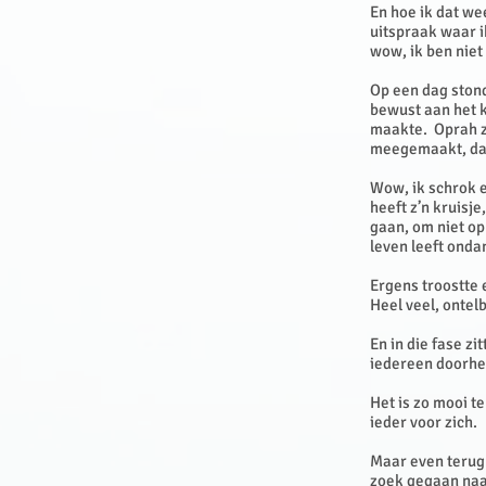
En hoe ik dat we
uitspraak waar i
wow, ik ben niet
Op een dag stond
bewust aan het k
maakte. Oprah ze
meegemaakt, dat 
Wow, ik schrok e
heeft z’n kruisj
gaan, om niet op 
leven leeft ondan
Ergens troostte e
Heel veel, ontel
En in die fase z
iedereen doorhee
Het is zo mooi t
ieder voor zich.
Maar even terug 
zoek gegaan naar