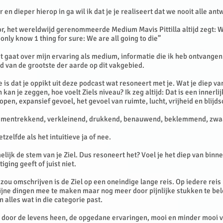
 en dieper hierop in ga wil ik dat je je realiseert dat we nooit alle an
r, het wereldwijd gerenommeerde Medium Mavis Pittilla altijd zegt: W
only know 1 thing for sure: We are all going to die”
 gaat over mijn ervaring als medium, informatie die ik heb ontvangen
rd van de grootste der aarde op dit vakgebied.
 is dat je oppikt uit deze podcast wat resoneert met je. Wat je diep va
 kan je zeggen, hoe voelt Ziels niveau? Ik zeg altijd: Dat is een innerlij
open, expansief gevoel, het gevoel van ruimte, lucht, vrijheid en blijd
samentrekkend, verkleinend, drukkend, benauwend, beklemmend, zwa
hetzelfde als het intuitieve ja of nee.
melijk de stem van je Ziel. Dus resoneert het? Voel je het diep van binnen
tiging geeft of juist niet.
 zou omschrijven is de Ziel op een oneindige lange reis. Op iedere reis l
fijne dingen mee te maken maar nog meer door pijnlijke stukken te bel
en alles wat in die categorie past.
t door de levens heen, de opgedane ervaringen, mooi en minder mooi 