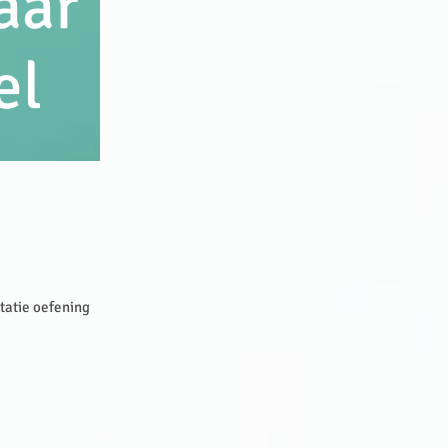
aar
el
tatie oefening