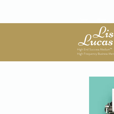
Home
About
Lise
Lucas
High End Success Medium™
High Frequency Business Men