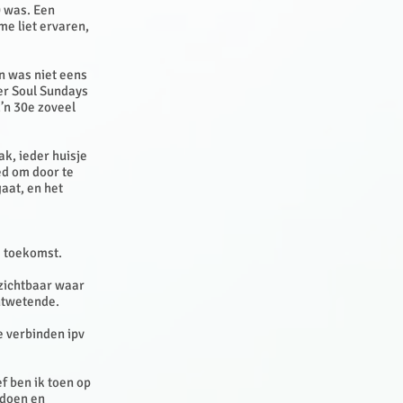
0 was. Een
me liet ervaren,
n was niet eens
per Soul Sundays
z’n 30e zoveel
ak, ieder huisje
oed om door te
gaat, en het
de toekomst.
 zichtbaar waar
ontwetende.
e verbinden ipv
f ben ik toen op
 doen en