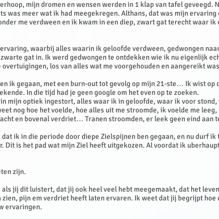
verhoop, mijn dromen en wensen werden in 1 klap van tafel geveegd. 
ets was meer wat ik had meegekregen. Althans, dat was mijn ervaring
onder me verdween en ik kwam in een diep, zwart gat terecht waar ik o
 ervaring, waarbij alles waarin ik geloofde verdween, gedwongen naar
t zwarte gat in. Ik werd gedwongen te ontdekken wie ik nu eigenlijk ec
 overtuigingen, los van alles wat me voorgehouden en aangereikt was
ben ik gegaan, met een burn-out tot gevolg op mijn 21-ste… Ik wist op
ekende. In die tijd had je geen google om het even op te zoeken.
in mijn optiek ingestort, alles waar ik in geloofde, waar ik voor stond
eet nog hoe het voelde, hoe alles uit me stroomde, ik voelde me leeg, 
acht en bovenal verdriet… Tranen stroomden, er leek geen eind aan
 dat ik in die periode door diepe Zielspijnen ben gegaan, en nu durf ik
r. Dit is het pad wat mijn Ziel heeft uitgekozen. Al voordat ik uberhaup
.
ten zijn.
 als jij dit luistert, dat jij ook heel veel hebt meegemaakt, dat het leve
 zien, pijn em verdriet heeft laten ervaren. Ik weet dat jij begrijpt hoe 
uw ervaringen.