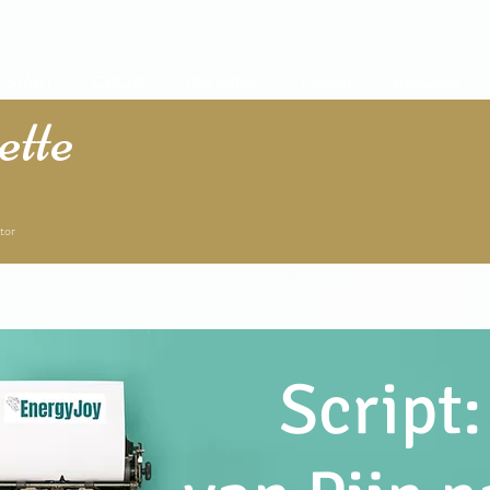
START
GROW
PREMIUM
Podcast
Resources
tte
tor
Script: