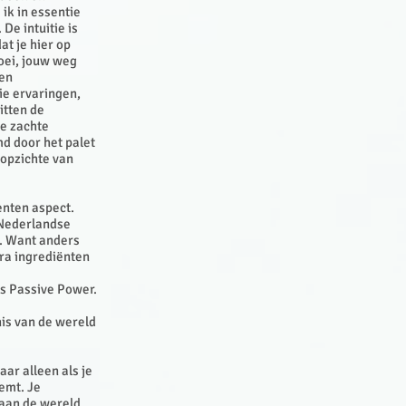
ik in essentie
 De intuitie is
at je hier op
roei, jouw weg
 en
ie ervaringen,
itten de
de zachte
md door het palet
 opzichte van
lenten aspect.
n Nederlandse
l. Want anders
tra ingrediënten
is Passive Power.
nnis van de wereld
ar alleen als je
emt. Je
 aan de wereld.