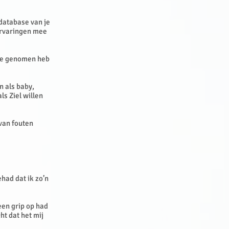
 database van je
 ervaringen mee
 me genomen heb
n als baby,
ls Ziel willen
 van fouten
had dat ik zo’n
een grip op had
ht dat het mij