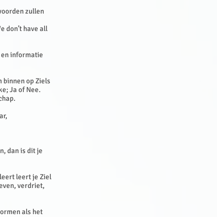
twoorden zullen
e don’t have all
 en informatie
n binnen op Ziels
ke; Ja of Nee.
schap.
ar,
, dan is dit je
eert leert je Ziel
even, verdriet,
vormen als het